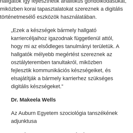
hallgatók így fejleszthetik analitikus gondolkodásukat,
miközben korai tapasztalatokat szereznek a digitális
történetmesélő eszközök használatában.
„Ezek a készségek bármely hallgató
karriercéljaihoz igazodnak függetlenül attól,
hogy mi az elsődleges tanulmányi területük. A
hallgatók mélyebb megértést szereznek az
osztályteremben tanultakról, miközben
fejlesztik kommunikációs készségeiket, és
elsajátítják a bármely karrierhez szükséges
digitális készségeket.”
Dr. Makeela Wells
Az Auburn Egyetem szociológia tanszékének
adjunktusa