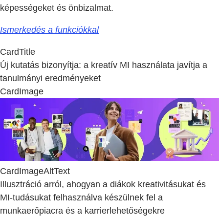
képességeket és önbizalmat.
Ismerkedés a funkciókkal
CardTitle
Új kutatás bizonyítja: a kreatív MI használata javítja a
tanulmányi eredményeket
CardImage
CardImageAltText
Illusztráció arról, ahogyan a diákok kreativitásukat és
MI-tudásukat felhasználva készülnek fel a
munkaerőpiacra és a karrierlehetőségekre