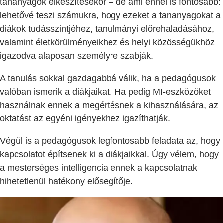
tananyagok elkészítésekor – de ami ennél is fontosabb:
lehetővé teszi számukra, hogy ezeket a tananyagokat a
diákok tudásszintjéhez, tanulmányi előrehaladásához,
valamint életkörülményeikhez és helyi közösségükhöz
igazodva alaposan személyre szabják.
A tanulás sokkal gazdagabbá válik, ha a pedagógusok
valóban ismerik a diákjaikat. Ha pedig MI-eszközöket
használnak ennek a megértésnek a kihasználására, az
oktatást az egyéni igényekhez igazíthatják.
Végül is a pedagógusok legfontosabb feladata az, hogy
kapcsolatot építsenek ki a diákjaikkal. Úgy vélem, hogy
a mesterséges intelligencia ennek a kapcsolatnak
hihetetlenül hatékony elősegítője.