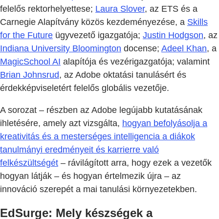
felelős rektorhelyettese;
Laura Slover
, az ETS és a
Carnegie Alapítvány közös kezdeményezése, a
Skills
for the Future
ügyvezető igazgatója;
Justin Hodgson
, az
Indiana University Bloomington
docense;
Adeel Khan
, a
MagicSchool AI
alapítója és vezérigazgatója; valamint
Brian Johnsrud
, az Adobe oktatási tanulásért és
érdekképviseletért felelős globális vezetője.
A sorozat – részben az Adobe legújabb kutatásának
ihletésére, amely azt vizsgálta,
hogyan befolyásolja a
kreativitás és a mesterséges intelligencia a diákok
tanulmányi eredményeit és karrierre való
felkészültségét
– rávilágított arra, hogy ezek a vezetők
hogyan látják – és hogyan értelmezik újra – az
innováció szerepét a mai tanulási környezetekben.
EdSurge: Mely készségek a