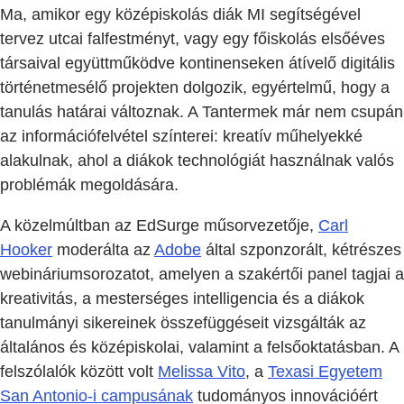
Ma, amikor egy középiskolás diák MI segítségével
tervez utcai falfestményt, vagy egy főiskolás elsőéves
társaival együttműködve kontinenseken átívelő digitális
történetmesélő projekten dolgozik, egyértelmű, hogy a
tanulás határai változnak. A Tantermek már nem csupán
az információfelvétel színterei: kreatív műhelyekké
alakulnak, ahol a diákok technológiát használnak valós
problémák megoldására.
A közelmúltban az EdSurge műsorvezetője,
Carl
Hooker
moderálta az
Adobe
által szponzorált, kétrészes
webináriumsorozatot, amelyen a szakértői panel tagjai a
kreativitás, a mesterséges intelligencia és a diákok
tanulmányi sikereinek összefüggéseit vizsgálták az
általános és középiskolai, valamint a felsőoktatásban. A
felszólalók között volt
Melissa Vito
, a
Texasi Egyetem
San Antonio-i campusának
tudományos innovációért