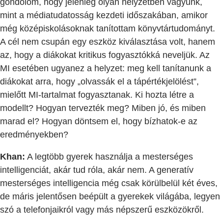
gondolom, hogy jelenleg olyan helyzetben vagyunk,
mint a médiatudatosság kezdeti időszakában, amikor
még középiskolásoknak tanítottam könyvtártudományt.
A cél nem csupán egy eszköz kiválasztása volt, hanem
az, hogy a diákokat kritikus fogyasztókká neveljük. Az
MI esetében ugyanez a helyzet: meg kell tanítanunk a
diákokat arra, hogy „olvassák el a tápértékjelölést”,
mielőtt MI-tartalmat fogyasztanak. Ki hozta létre a
modellt? Hogyan tervezték meg? Miben jó, és miben
marad el? Hogyan döntsem el, hogy bízhatok-e az
eredményekben?
Khan:
A legtöbb gyerek használja a mesterséges
intelligenciát, akár tud róla, akár nem. A generatív
mesterséges intelligencia még csak körülbelül két éves,
de máris jelentősen beépült a gyerekek világába, legyen
szó a telefonjaikról vagy más népszerű eszközökről.