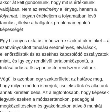
akkor át kell gondolnunk, hogy mit is értékelünk
valójában. Nem az
eredmény
a lényeg, hanem a
folyamat
. Hogyan értékeljem a folyamatban lévő
tanulást, illetve a hallgatók problémamegoldó
képességét
Egy bizonyos oktatási módszerre szoktattak minket – a
szabványosított tanulási eredmények, elvárások,
ellenőrzőlisták és az ezekhez kapcsolódó osztályzatok
miatt, és így egy rendkívül tartalomközpontú, a
tudásátadásra összpontosító rendszerré váltunk.
Végül is azonban egy szakterületet az határoz meg,
hogy milyen módon ismerjük, cselekszünk és alkotunk
annak keretein belül. Az a legfontosabb, hogy képesek
legyünk ezeken a módszertanokon, pedagógiai
megközelítéseken és gyakorlatokon átívelő munkát