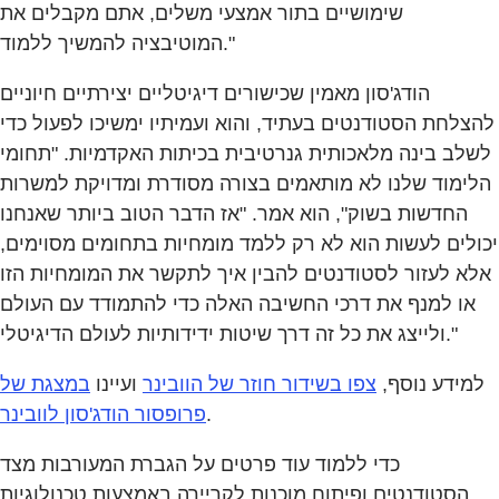
שימושיים בתור אמצעי משלים, אתם מקבלים את
המוטיבציה להמשיך ללמוד."
הודג'סון מאמין שכישורים דיגיטליים יצירתיים חיוניים
להצלחת הסטודנטים בעתיד, והוא ועמיתיו ימשיכו לפעול כדי
לשלב בינה מלאכותית גנרטיבית בכיתות האקדמיות. "תחומי
הלימוד שלנו לא מותאמים בצורה מסודרת ומדויקת למשרות
החדשות בשוק", הוא אמר. "אז הדבר הטוב ביותר שאנחנו
יכולים לעשות הוא לא רק ללמד מומחיות בתחומים מסוימים,
אלא לעזור לסטודנטים להבין איך לתקשר את המומחיות הזו
או למנף את דרכי החשיבה האלה כדי להתמודד עם העולם
ולייצג את כל זה דרך שיטות ידידותיות לעולם הדיגיטלי."
למידע נוסף,
צפו בשידור חוזר של הוובינר
ועיינו
במצגת של
.
פרופסור הודג'סון לוובינר
כדי ללמוד עוד פרטים על הגברת המעורבות מצד
הסטודנטים ופיתוח מוכנות לקריירה באמצעות טכנולוגיות