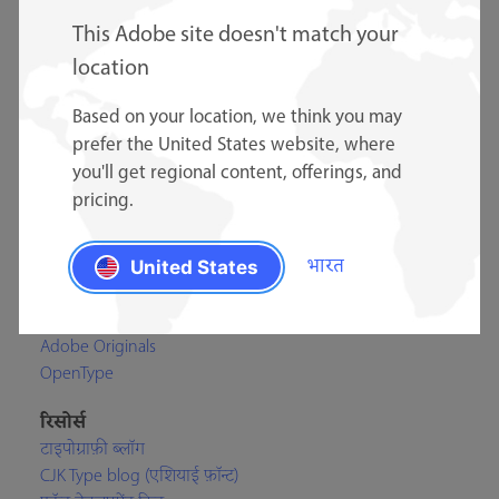
हमारे पुनर्विक्रेताओं से Adobe Originals टाइपफ़ेस के लिए लाइसेंस
प्राप्त करें
This Adobe site doesn't match your
और जानें ›
location
Based on your location, we think you may
prefer the United States website, where
you'll get regional content, offerings, and
pricing.
शिक्षण
Adobe Type डिज़ाइनर
भारत
Adobe Type टीम
United States
नमूने टाइप करें
संदर्भ सामग्री टाइप करें
Adobe Originals
OpenType
रिसोर्स
टाइपोग्राफ़ी ब्लॉग
CJK Type blog (एशियाई फ़ॉन्ट)