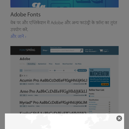
Adobe Fonts
वेब पर और एप्लिकेशन में Adobe और अन्य फाउंड्री के फ़ॉन्ट का तुरंत
उपयोग करें.
और जानें ›
Adobe Originals खरीदें