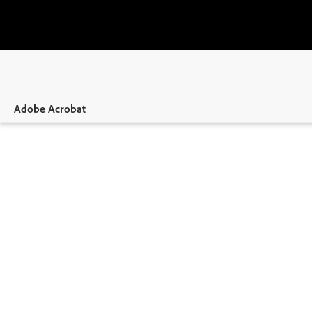
Adobe Acrobat
Panoramica
Funzionalità e strumenti
App mobile
Formazione e supporto
Prova gratis
Acquista