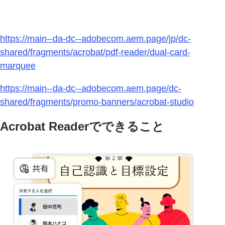
https://main--da-dc--adobecom.aem.page/jp/dc-
shared/fragments/acrobat/pdf-reader/dual-card-
marquee
https://main--da-dc--adobecom.aem.page/dc-
shared/fragments/promo-banners/acrobat-studio
Acrobat Readerでできること