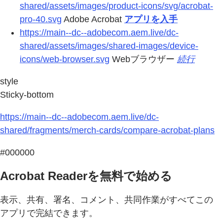
shared/assets/images/product-icons/svg/acrobat-
pro-40.svg
Adobe Acrobat
アプリを入手
https://main--dc--adobecom.aem.live/dc-
shared/assets/images/shared-images/device-
icons/web-browser.svg
Webブラウザー
続行
style
Sticky-bottom
https://main--dc--adobecom.aem.live/dc-
shared/fragments/merch-cards/compare-acrobat-plans
#000000
Acrobat Readerを無料で始める
表示、共有、署名、コメント、共同作業がすべてこの
アプリで完結できます。