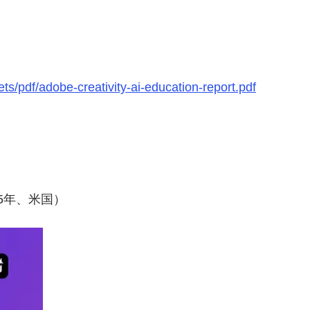
/pdf/adobe-creativity-ai-education-report.pdf
5年、米国）