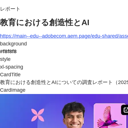
レポート
教育における創造性とAI
https://main--edu--adobecom.aem.page/edu-shared/assets
background
#f8f8f8
style
xl-spacing
CardTitle
教育における創造性とAIについての調査レポート（202
CardImage