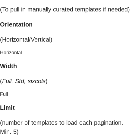
(To pull in manually curated templates if needed)
Orientation
(Horizontal/Vertical)
Horizontal
Width
(
Full, Std, sixcols
)
Full
Limit
(number of templates to load each pagination.
Min. 5)