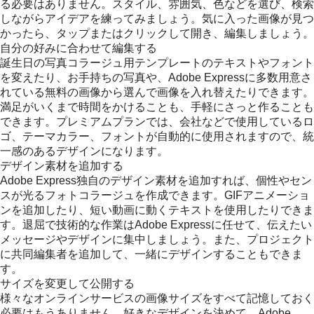
る必要はありません。スタイル、雰囲気、色などを選び、検索
しながらアイデアを練ってみましょう。気に入った画像が見つ
かったら、タップまたはクリックして開き、編集しましょう。
自分の好みに合わせて編集する
誕生日の写真コラージュ用テンプレートのテキストやフォント
を変えたり、お手持ちの写真や、Adobe Expressに多数用意さ
れている無料の画像から選んで画像を入れ替えたりできます。
満足がいくまで時間をかけることも、手軽にさっと作ることも
できます。プレミアムプランでは、会社などで使用しているロ
ゴ、テーマカラー、フォントが自動的に使用されますので、統
一感のあるデザインになります。
デザイン素材を追加する
Adobe Express独自のデザイン素材を追加すれば、個性やセン
スが光るフォトコラージュを作成できます。GIFアニメーショ
ンを追加したり、短い動画に動くテキストを使用したりできま
す。退屈で技術的な作業はAdobe Expressに任せて、伝えたい
メッセージやデザインに集中しましょう。また、プロジェクト
に共同編集者を追加して、一緒にデザインすることもできま
す。
サイズを変更して公開する
様々なオンラインサービスの画像サイズをすべて記憶しておく
必要はもうありません。好きなデザインを決めて、Adobe