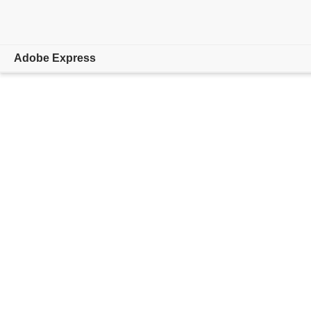
Adobe Express
概要
作成
編集
AI機能
法人向け
教育機関
プランを比較