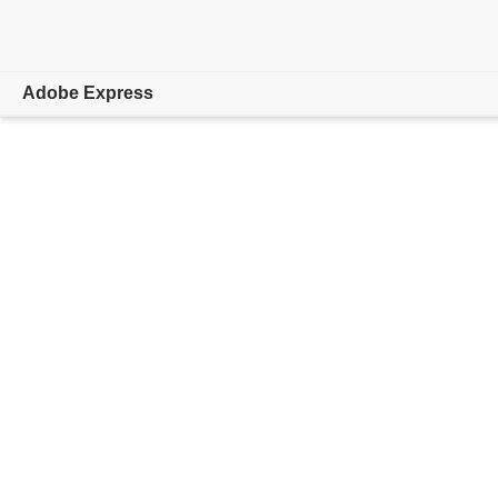
Adobe Express
概要
作成
編集
AI機能
法人向け
教育機関
プランを比較