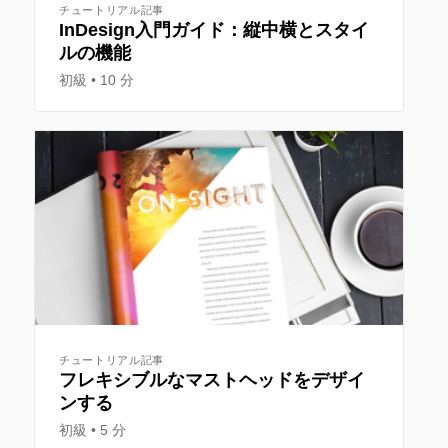
チュートリアル記事
InDesign入門ガイド：縦中横とスタイ
ルの機能
初級
10 分
チュートリアル記事
フレキシブルなマストヘッドをデザイ
ンする
初級
5 分