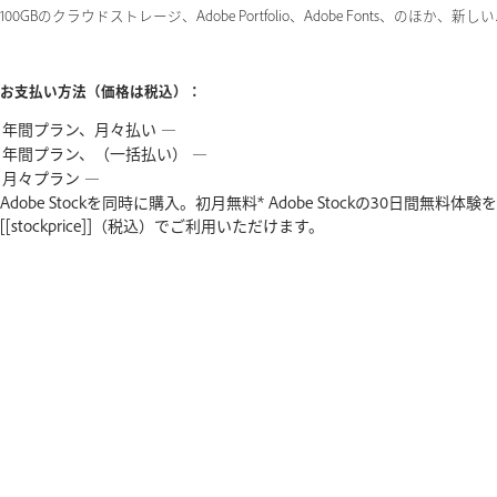
100GBのクラウドストレージ、Adobe Portfolio、Adobe Fon
お支払い方法（価格は税込）：
Adobe
Stockを同時に購入。
初月無料*
Adobe
Stock
の
30日間
無料
体験
を
[[stockprice]]
（税込）
で
ご
利
用
い
た
だ
け
ま
す。