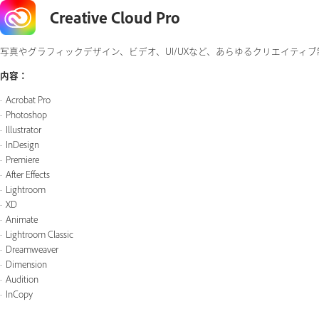
Creative Cloud Pro
写真やグラフィックデザイン、ビデオ、UI/UXなど、あらゆるクリエイティブ制作
内容：
Acrobat Pro
Photoshop
Illustrator
InDesign
Premiere
After Effects
Lightroom
XD
Animate
Lightroom Classic
Dreamweaver
Dimension
Audition
InCopy