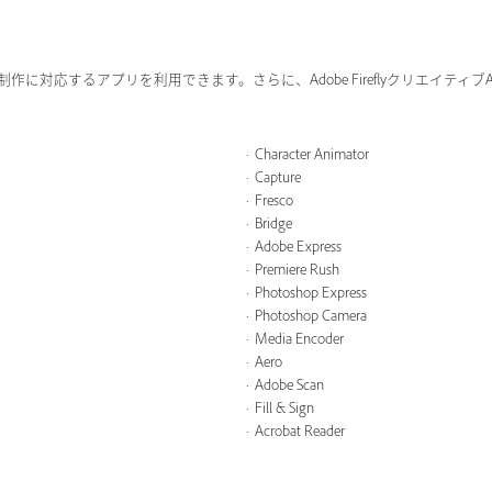
に対応するアプリを利用できます。さらに、Adobe Fireflyクリエイティ
Character Animator
Capture
Fresco
Bridge
Adobe Express
Premiere Rush
Photoshop Express
Photoshop Camera
Media Encoder
Aero
Adobe Scan
Fill & Sign
Acrobat Reader