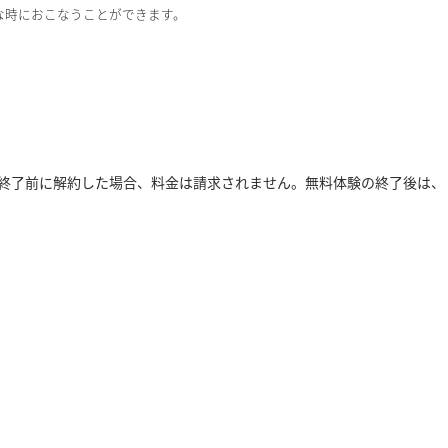
、必要な時におこなうことができます。
終了
前
に
解約
し
た
場合、
料金
は
請求
さ
れ
ま
せ
ん。
無
料
体
験
の
終
了
後
は、