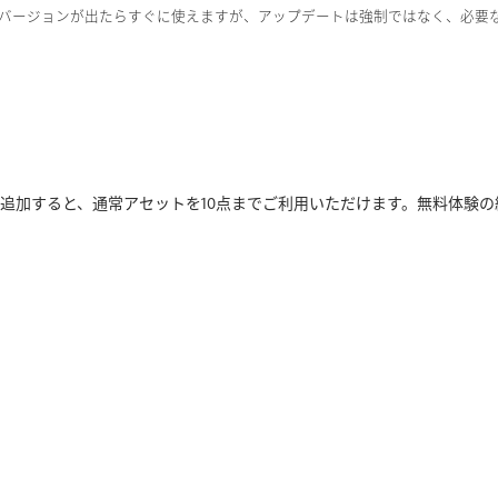
ts、のほか、新しいバージョンが出たらすぐに使えますが、アップデートは強制ではなく
追加
すると、
通常
アセット
を
10
点
ま
で
ご
利
用
い
た
だ
け
ま
す。
無料
体験
の