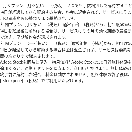
14日が経過してから解約する場合、料金は返金されず、サービスはその
月の請求期間の終わりまで継続されます。
14日を経過後に解約する場合は、サービスはその月の請求期間の最後ま
で続き、早期解約金が請求されます。
14日が経過してから解約する場合料金は返金されず、サービスは契約期
間の終わりまで継続されます。
Adobe
Stockを同時に購入。
初月無料*
Adobe
Stock
の
30日間
無料
体験
を
追加
すると、
通常
アセット
を
10
点
ま
で
ご
利
用
い
た
だ
け
ま
す。
無料
体験
の
終了
前
に
解約
し
た
場合、
料金
は
請求
さ
れ
ま
せ
ん。
無
料
体
験
の
終
了
後
は、
[[stockprice]]
（税込）
で
ご
利
用
い
た
だ
け
ま
す。