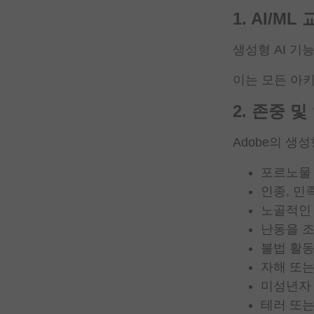
1. AI/ML
생성형 AI 
이는 모든 아키
2. 존중 및
Adobe의 
포르노물
인종, 민
노골적인 
난동을 
불법 활동
자해 또는
미성년자 
테러 또는