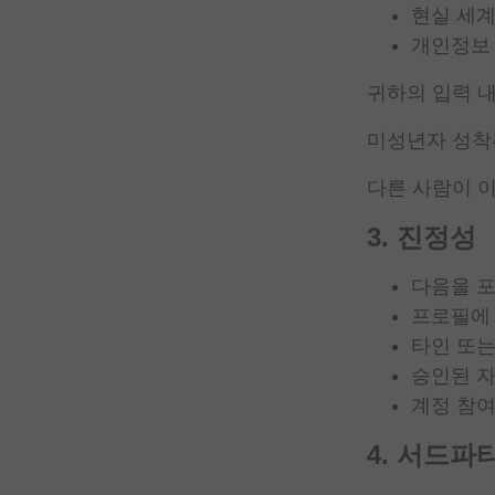
현실 세계
개인정보 
귀하의 입력 내
미성년자 성착취물의
다른 사람이 
3. 진정성
다음을 
프로필에 
타인 또는
승인된 자
계정 참여
4. 서드파