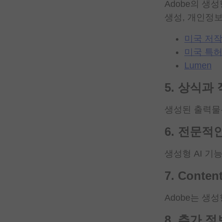
Adobe의 생
생성, 개인정
미국 저
미국 특
Lumen
5. 상식과
생성된 출력물은
6. 전문적
생성형 AI 기
7. Content
Adobe는 생
8. 추가 정