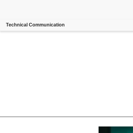
Technical Communication
개요
RoboHelp
Features
Buying guide
Resources
Explore CCMS
구매하기