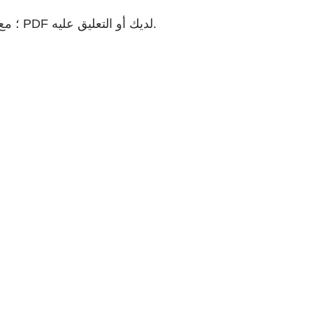
أرسِل ملفات PDF إلى أي شخص باستخدام الميزة Share (مشاركة)؛ مع العِلم أنك لست بحاجة إلى تسجيل الدخول لعرض ملف PDF لديك أو التعليق عليه.