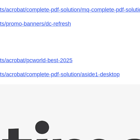
s/acrobat/complete-pdf-solution/mq-complete-pdf-soluti
ts/promo-banners/dc-refresh
ts/acrobat/pcworld-best-2025
ts/acrobat/complete-pdf-solution/aside1-desktop