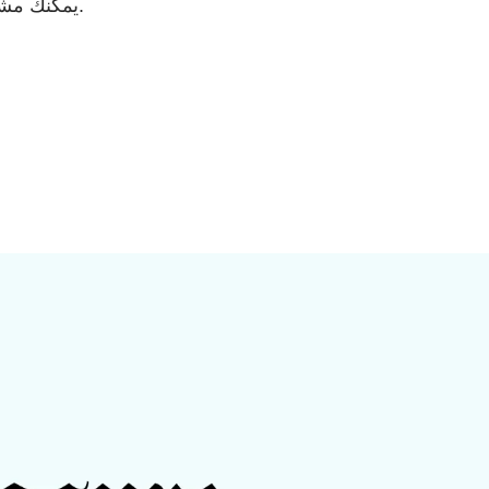
الصور. شرائح PowerPoint. جداول البيانات. مستندات Word. تمتع بتحويل ملفك إلى ملف PDF يمكنك مشاركته مع أي شخص بسهولة.