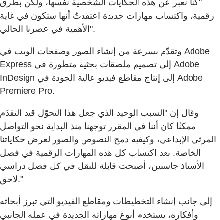
"كنا نعبر عن هذه الحكايات الشخصية نفسها، ولكن بطرق
رقمية، واكتساب مهارات جديدة اعتقدتُ أنها ستكون في غاية
الأهمية في عصرنا الحالي".
وتقدّم بسرعة من إنشاء الصور وصفحات الويب في Adobe
Express إلى تصميم ملصقات بحثية متطورة في Adobe
InDesign إلى إنتاج مقاطع فيديو عالية الجودة في Adobe
Premiere Pro.
وقال إن "السبب الوحيد الذي جعل هذا التحوّل قيد التقدّم
ممكنًا كان أننا في المقرر توجهنا منذ البداية نحو التواصل
المرئي الإبداعي، وكيفية دمج النصوص والصور لعرض حكاياتنا
الخاصة. بعد اكتساب كل هذه المهارات الرقمية في فصل
الأستاذ جاستين، أصبحت قابلة للنقل في كل فصل دراسي
لاحق."
إلى جانب إنشاء التخطيطات ومقاطع الفيديو التي تبرز أبحاثه
وأفكاره، يستخدم أنوغ مهاراته الجديدة في عمله الجانبي