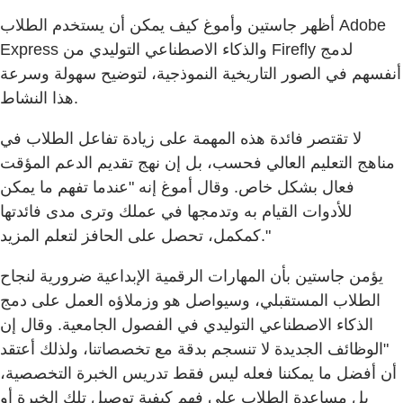
أظهر جاستين وأموغ كيف يمكن أن يستخدم الطلاب Adobe
Express والذكاء الاصطناعي التوليدي من Firefly لدمج
أنفسهم في الصور التاريخية النموذجية، لتوضيح سهولة وسرعة
هذا النشاط.
لا تقتصر فائدة هذه المهمة على زيادة تفاعل الطلاب في
مناهج التعليم العالي فحسب، بل إن نهج تقديم الدعم المؤقت
فعال بشكل خاص. وقال أموغ إنه "عندما تفهم ما يمكن
للأدوات القيام به وتدمجها في عملك وترى مدى فائدتها
كمكمل، تحصل على الحافز لتعلم المزيد."
يؤمن جاستين بأن المهارات الرقمية الإبداعية ضرورية لنجاح
الطلاب المستقبلي، وسيواصل هو وزملاؤه العمل على دمج
الذكاء الاصطناعي التوليدي في الفصول الجامعية. وقال إن
"الوظائف الجديدة لا تنسجم بدقة مع تخصصاتنا، ولذلك أعتقد
أن أفضل ما يمكننا فعله ليس فقط تدريس الخبرة التخصصية،
بل مساعدة الطلاب على فهم كيفية توصيل تلك الخبرة أو