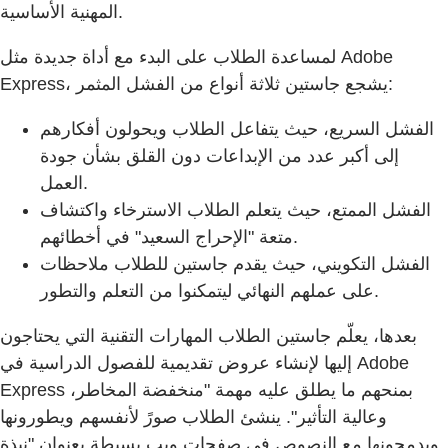
المهنية الأساسية.
لمساعدة الطلاب على البدء مع أداة جديدة مثل Adobe
Express، يشجع جاستين ثلاثة أنواع من الفشل المثمر:
الفشل السريع، حيث يتفاعل الطلاب ويحولون أفكارهم
إلى أكبر عدد من الإبداعات دون القلق بشأن جودة
العمل.
الفشل الممتع، حيث يتعلم الطلاب الاسترخاء واكتشاف
متعة "الإحراج السعيد" في أخطائهم.
الفشل التكويني، حيث يقدم جاستين للطلاب ملاحظات
على عملهم النهائي ليتمكنوا من التعلم والتطور.
بعدها، يعلّم جاستين الطلاب المهارات التقنية التي يحتاجون
إليها لإنشاء عروض تقديمية للفصول الدراسية في Adobe
Express بمنحهم ما يطلق عليه مهمة "منخفضة المخاطر،
وعالية التأثير". ينشئ الطلاب صورً لأنفسهم ويطورونها
ويدمجونها مع النصوص في صفحات ويب بسيطة بعنوان "نبذة