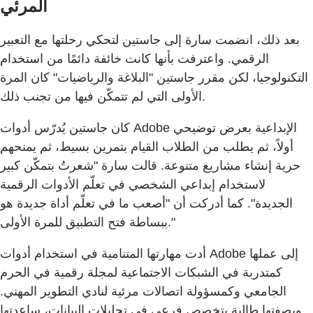
المرئي
بعد ذلك، انضمت سارة إلى جاستين لتحكي رحلتها مع التعبير
الرقمي. واعترفت بأنها كانت خائفة دائمًا من استخدام
التكنولوجيا، لكن مقرر جاستين "البلاغة والرياضيات" كان المرة
الأولى التي لم تتمكّن فيها من تجنب ذلك.
كان جاستين يُدرّس أدوات Adobe الإبداعية بعرض توضيحي
أولاً، ثم يطلب من الطلاب القيام بتمرين بسيط، ثم يمنحهم
حرية إنشاء مشاريع متنوعة. قالت سارة "شعرتُ بتمكّن كبير
لاستخدام إبداعي الشخصي في تعلّم الأدوات الرقمية
الجديدة". كما أدركت أن "أصعب ما في تعلّم أداة جديدة هو
ببساطة فتح التطبيق للمرة الأولى."
أدت مهارتها المتنامية في استخدام أدوات Adobe إلى عملها
كمتدربة في الشبكات الاجتماعية لمجلة رقمية في الحرم
الجامعي وكمسؤولة اتصالات مرئية لنادي التطوير المهني.
وبصفتها طالبة بتخصص فرعي في تحليلات البيانات، ساعدتها