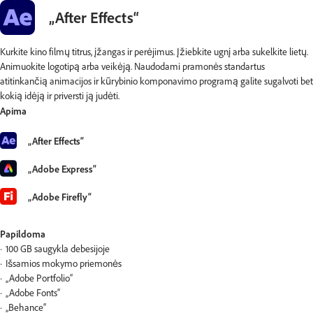
„After Effects“
Kurkite kino filmų titrus, įžangas ir perėjimus. Įžiebkite ugnį arba sukelkite lietų.
Animuokite logotipą arba veikėją. Naudodami pramonės standartus
atitinkančią animacijos ir kūrybinio komponavimo programą galite sugalvoti bet
kokią idėją ir priversti ją judėti.
Apima
„After Effects“
„Adobe Express“
„Adobe Firefly“
Papildoma
100 GB saugykla debesijoje
Išsamios mokymo priemonės
„Adobe Portfolio“
„Adobe Fonts“
„Behance“