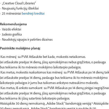
„Creative Cloud Libraries“
Naujausių funkcijų ištekliai
25 mėnesiniai
bendrieji kreditai
Rekomenduojama
Vaizdo efektai
Judesio grafika
Naudotojų sąsajos ir patirties dizainas
Pasirinkite mokėjimo planą:
Jei atšauksite praėjus 14 dienų, jūsų apmokėjimas nebus grąžintas, o paslauga
bus teikiama iki to mėnesio mokėjimo laikotarpio pabaigos.
Jei atšauksite praėjus 14 dienų, paslauga bus teikiama iki to mėnesio mokėjimo
laikotarpio pabaigos ir jums bus taikomas ankstyvo nutraukimo mokestis.
Jei atšauksite praėjus 14 dienų, jūsų apmokėjimas nebus grąžintas, o paslauga
bus teikiama iki jūsų sutartinio laikotarpio pabaigos.
Atsisiųskite 30 dienų nemokamą „Adobe Stockׅ“ bandomąją versiją.*
Atsisiųskite
30 dienų nemokamą „Adobe Stockׅ“ bandomąją versiją ir gaukite iki 10