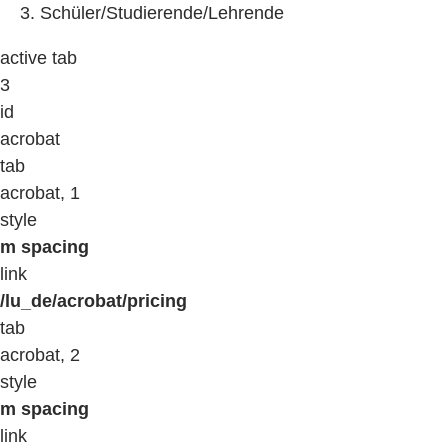
Schüler/Studierende/Lehrende
active tab
3
id
acrobat
tab
acrobat, 1
style
m spacing
link
/lu_de/acrobat/pricing
tab
acrobat, 2
style
m spacing
link