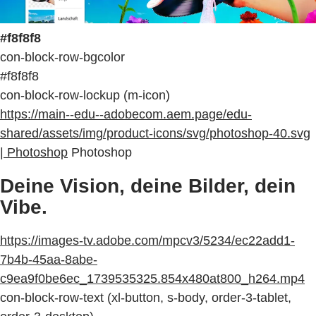
#f8f8f8
con-block-row-bgcolor
#f8f8f8
con-block-row-lockup (m-icon)
https://main--edu--adobecom.aem.page/edu-
shared/assets/img/product-icons/svg/photoshop-40.svg
| Photoshop
Photoshop
Deine Vision, deine Bilder, dein
Vibe.
https://images-tv.adobe.com/mpcv3/5234/ec22add1-
7b4b-45aa-8abe-
c9ea9f0be6ec_1739535325.854x480at800_h264.mp4
con-block-row-text (xl-button, s-body, order-3-tablet,