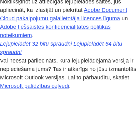
Noklikšķinot uz attiecīgās lejupielādes saites, jūs
apliecināt, ka izlasījāt un piekrītat
Adobe Document
Cloud pakalpojumu galalietotāja licences līguma
un
Adobe tiešsaistes konfidencialitātes politikas
noteikumiem
.
Lejupielādēt 32 bitu spraudni
Lejupielādēt 64 bitu
spraudni
Vai neesat pārliecināts, kura lejupielādējamā versija ir
nepieciešama jums? Tas ir atkarīgs no jūsu izmantotās
Microsoft Outlook versijas. Lai to pārbaudītu, skatiet
Microsoft palīdzības ceļvedi
.