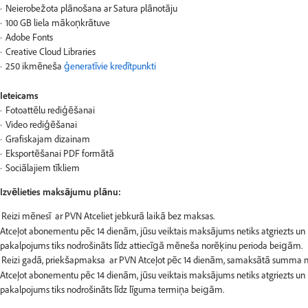
Neierobežota plānošana ar Satura plānotāju
100 GB liela mākoņkrātuve
Adobe Fonts
Creative Cloud Libraries
250 ikmēneša
ģeneratīvie kredītpunkti
Ieteicams
Fotoattēlu rediģēšanai
Video rediģēšanai
Grafiskajam dizainam
Eksportēšanai PDF formātā
Sociālajiem tīkliem
Izvēlieties maksājumu plānu:
Atceļot abonementu pēc 14 dienām, jūsu veiktais maksājums netiks atgriezts un
pakalpojums tiks nodrošināts līdz attiecīgā mēneša norēķinu perioda beigām.
Atceļot abonementu pēc 14 dienām, jūsu veiktais maksājums netiks atgriezts un
pakalpojums tiks nodrošināts līdz līguma termiņa beigām.