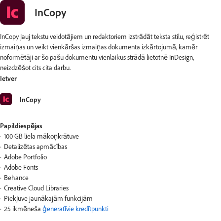
InCopy
InCopy ļauj tekstu veidotājiem un redaktoriem izstrādāt teksta stilu, reģistrēt
izmaiņas un veikt vienkāršas izmaiņas dokumenta izkārtojumā, kamēr
noformētāji ar šo pašu dokumentu vienlaikus strādā lietotnē InDesign,
neizdzēšot cits cita darbu.
Ietver
InCopy
Papildiespējas
100 GB liela mākoņkrātuve
Detalizētas apmācības
Adobe Portfolio
Adobe Fonts
Behance
Creative Cloud Libraries
Piekļuve jaunākajām funkcijām
25 ikmēneša
ģeneratīvie kredītpunkti