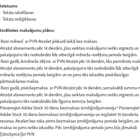
Ieteicams
Tekstu rakstīšanai
Tekstu rediģēšanai
Izvēlieties maksājumu plānu:
Atceļot abonementu pēc 14 dienām, jūsu veiktais maksājums netiks atgriezts un
pakalpojums tiks nodrošināts līdz attiecīgā mēneša norēķinu perioda beigām.
Atceļot abonementu pēc 14 dienām, pakalpojums tiks nodrošināts līdz attiecīgā
mēneša norēķinu perioda beigām un no jums tiks iekasēta priekšlaicīgas
pārtraukšanas maksa.
Atceļot abonementu pēc 14 dienām, jūsu veiktais maksājums netiks atgriezts un
pakalpojums tiks nodrošināts līdz līguma termiņa beigām.
Pievienojiet Adobe Stock 30 dienu bezmaksas izmēģinājumversiju.*
Pievienojiet
Adobe Stock 30 dienu bezmaksas izmēģinājumversiju un iegūstiet 10 standarta
resursus. Atceliet bez riska pirms bezmaksas izmēģinājuma perioda beigām, un
maksa no jums netiks iekasēta. Pēc izmēģinājuma perioda jums būs jāmaksā
[[stockprice]]
ar PVN
.