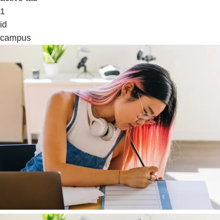
1
id
campus