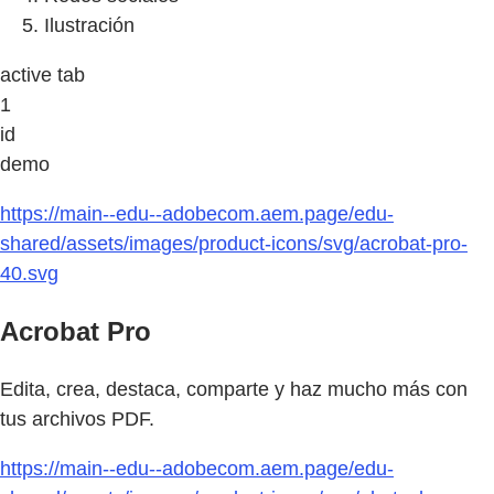
Ilustración
active tab
1
id
demo
https://main--edu--adobecom.aem.page/edu-
shared/assets/images/product-icons/svg/acrobat-pro-
40.svg
Acrobat Pro
Edita, crea, destaca, comparte y haz mucho más con
tus archivos PDF.
https://main--edu--adobecom.aem.page/edu-