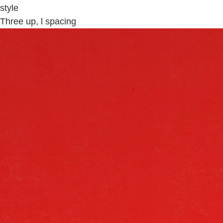
style
Three up, l spacing