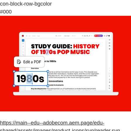
con-block-row-bgcolor
#000
https://main--edu--adobecom.aem.page/edu-
shared/assets/images/product-icons/svg/reader.svg