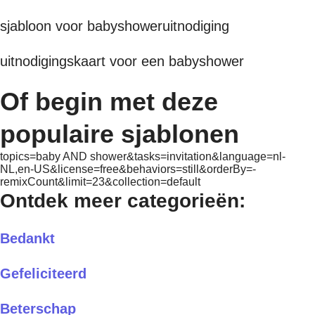
sjabloon voor babyshoweruitnodiging
uitnodigingskaart voor een babyshower
Of begin met deze
populaire sjablonen
topics=baby AND shower&tasks=invitation&language=nl-
NL,en-US&license=free&behaviors=still&orderBy=-
remixCount&limit=23&collection=default
Ontdek meer categorieën:
Bedankt
Gefeliciteerd
Beterschap