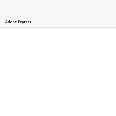
Adobe Express
Overzicht
Creëren
Bewerken
Bedrijven
Onderwijs
Lidmaatschappen vergelijken