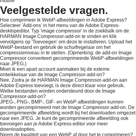
mobile
Veelgestelde vragen.
Hoe comprimeer ik WebP-afbeeldingen in Adobe Express?
Selecteer 'Add-ons' in het menu van de Adobe Express-
desktopeditor. Typ 'image compressor' in de zoekbalk om de
HARMAN Image Compressor-add-on te vinden en klik
vervolgens op 'Toevoegen' om deze te installeren. Upload het
WebP-bestand en gebruik de schuifregelaar om het
compressieniveau in te stellen. (Opmerking: de add-on Image
Compressor converteert gecomprimeerde WebP-afbeeldingen
naar JPEG.)
Moet ik een apart account aanmaken bij de externe
ontwikkelaar van de Image Compressor-add-on?
Nee. Zodra je de HARMAN Image Compressor-add-on aan
Adobe Express toevoegt, is deze direct klaar voor gebruik.
Welke bestanden worden ondersteund door de Image
Compressor-add-on?
JPEG-, PNG-, BMP-, GIF- en WebP-afbeeldingen kunnen
worden gecomprimeerd met de Image Compressor-add-on. De
gecomprimeerde afbeelding wordt bij het downloaden omgezet
naar een JPEG. Je kunt de gecomprimeerde afbeelding ook
toevoegen aan je Adobe Express-editor voor meer
downloadopties.
Neem de kwaliteit van een WebP af door het te comprimeren?