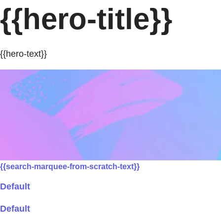
{{hero-title}}
{{hero-text}}
{{search-marquee-from-scratch-text}}
Default
Default