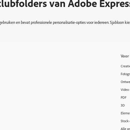
clubfolders van Adobe Expres
 gebruiken en bevat professionele personalisatie-opties voor iedereen. Sjabloon k
Voor 
Creati
Fotogr
Ontwer
Video 
PDF
3D
Eleme
Stock-
Alle p