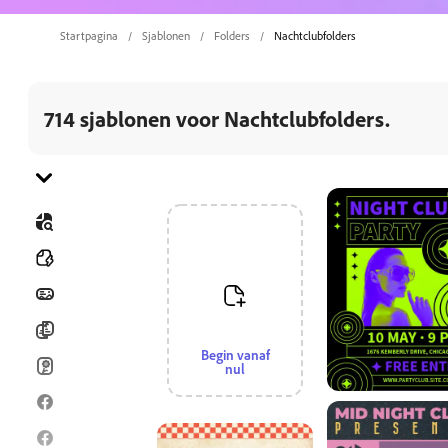
Startpagina
Sjablonen
Folders
Nachtclubfolders
714 sjablonen voor Nachtclubfolders.
Naar categorie gaan
Alle
Banners
Brochures
Begin vanaf
Kaartjes
nul
Facebook-berichten
Facebook-verhalen