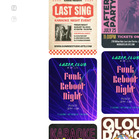
Folders
Wenskaartjes
Instagram-verhalen
Uitnodigingen
Logo's
Posters
Presentatiedia's
Cv's