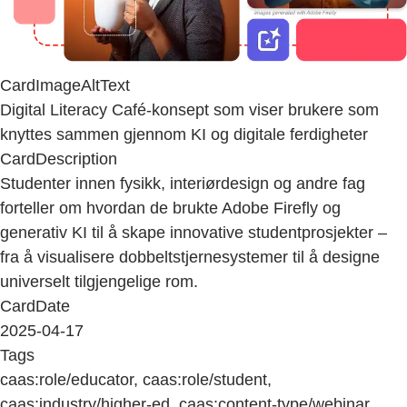
CardImageAltText
Digital Literacy Café-konsept som viser brukere som
knyttes sammen gjennom KI og digitale ferdigheter
CardDescription
Studenter innen fysikk, interiørdesign og andre fag
forteller om hvordan de brukte Adobe Firefly og
generativ KI til å skape innovative studentprosjekter –
fra å visualisere dobbeltstjernesystemer til å designe
universelt tilgjengelige rom.
CardDate
2025-04-17
Tags
caas:role/educator, caas:role/student,
caas:industry/higher-ed, caas:content-type/webinar,