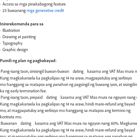
Access sa mga pinakabagong feature
25 buwanang
mga generative credit
Inirerekomenda para sa
Illustration
Drawing at painting
Typography
Graphic design
Pumili ng plan ng pagbabayad:
Kung magkakansela ka pagkalipas ng 14 na araw, magpapatuloy ang serbisyo
mo hanggang sa matapos ang panahon ng pagsingil ng buwang iyon, at sisingilin
ka ng early termination fee.
Kung magkakansela ka pagkalipas ng 14 na araw, hindi mare-refund ang bayad
mo, at magpapatuloy ang serbisyo mo hanggang sa matapos ang termino ng
kontrata mo.
Kung magkakansela ka pagkalipas ng 14 na araw, hindi mare-refund ang bayad
mo, at magpapatuloy ang serbisyo mo hanggang sa matapos ang panahon ng