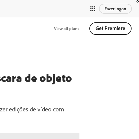
Fazer logon
Get Premiere
View all plans
scara de objeto
azer edições de vídeo com