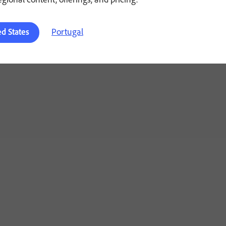
Portugal
ed States