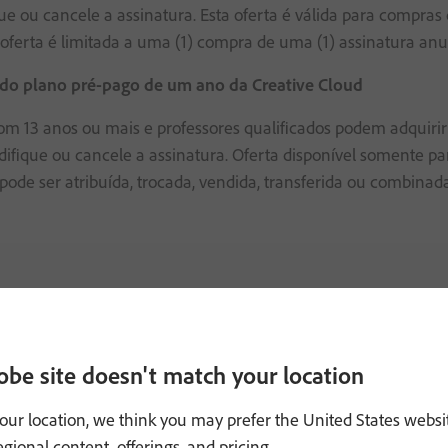
ue ou cancele a assinatura. Esta oferta é válida para compra
oferta é limitada a uma (1) compra de uma (1) assinatura anual
l do plano pré-pago de um ano da Creative Cloud
om 13 anos ou mais e professores qualificados podem adquir
ifique ou cancele a assinatura. Oferta disponível somente par
pode ser atribuída, trocada, vendida, transferida ou combinada
obe site doesn't match your location
our location, we think you may prefer the United States websi
regional content, offerings, and pricing.