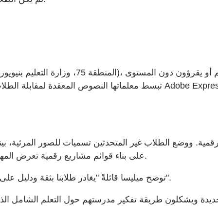
ية. ووضع الطلاب غير المتحدثين تسميات للصور المرئية، بينما 
ساعد Adobe Express على بناء قوائم مشاريع رقمية تعرض المهارات المهنية والتعلم القائم على العمل.
توضح ميليسا قائلةً "يغادر طلابنا بثقة ودليل على أنهم تعلموا، ولهم قيمة، وهم مستعدون لخوض الحياة الواقعية".