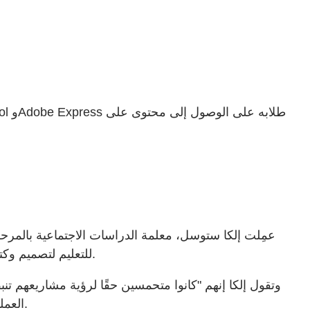
عمِلت إلكا ستوسل، معلمة الدراسات الاجتماعية بالمرح
MagicSchool للبحث وإنشاء الأفكار وAdobe Express للتعليم لتصميم وكتابة نصوص وتحريك القطع الأثرية التاريخية — حتى في الدرجة والبنية.
وتقول إلكا إنهم "كانوا متحمسين حقًا لرؤية مشاريعهم تنب
العملية الطلاب الحرية الإبداعية فحسب، بل منحتهم أيضًا الثقة والسيطرة على تعلمهم من خلال جعل التاريخ يبدو شخصيًا وذا صلة.