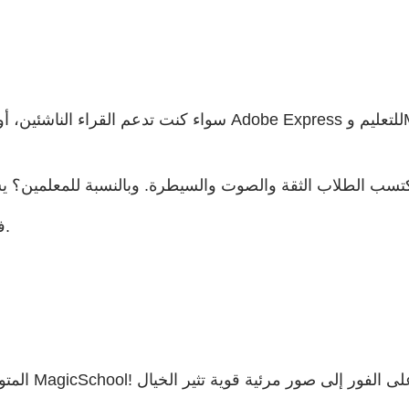
سواء كنت تدعم القراء الناشئين، أو المتعلمين متعددي اللغات،
في هذا العام الدراسي، دع الطلاب يبدعون ويتخيلون ويزدهرون.