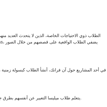
في أحد المشاريع حول آن فرانك، أنشأ الطلاب كبسولة زمنية رقم
وبدمج MagicSchool وAdobe Express، يتعلم طلاب ميليسا التعبير عن أنفسهم بطرق جديدة ويشكلون طريقة تفكير مدرستهم حول التعلم الشامل الذي يركز على الطلاب.