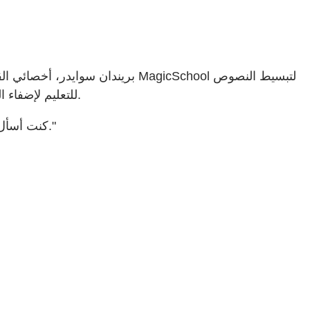
بريندان سوايدر، أخصائي القراءة
على مستوى الصف وAdobe Express للتعليم لإضفاء الواقعية على النصوص بشكل مرئي، وجد طريقة جديدة لمساعدة الطلاب على التفاعل.
يوضح بريندان، قائلاً "قبل Adobe، كنت أسأل: "ماذا ترون في أذهانكم؟" الآن ننشئ الصورة ونقارنها بما تخيلوه. ويثير ذلك نقاشات رائعة."