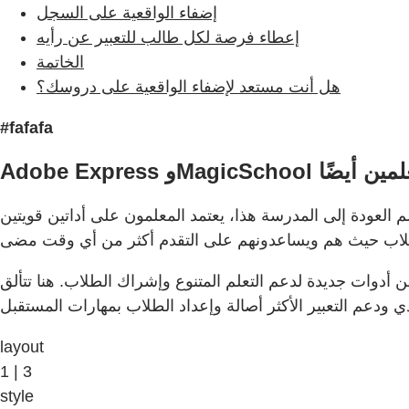
إضفاء الواقعية على السجل
إعطاء فرصة لكل طالب للتعبير عن رأيه
الخاتمة
هل أنت مستعد لإضفاء الواقعية على دروسك؟
#fafafa
لمدرسة هذا، يعتمد المعلمون على أداتين قويتين — Adobe Express للتعليم وMagicSchool — لإشراك كل متعلم، من القراء المترددين إلى المؤرخين الناشئين.
جديدة لدعم التعلم المتنوع وإشراك الطلاب. هنا تتألق Adobe Express وMagicSchool. هاتان الأداتان تتيحان
layout
1 | 3
style