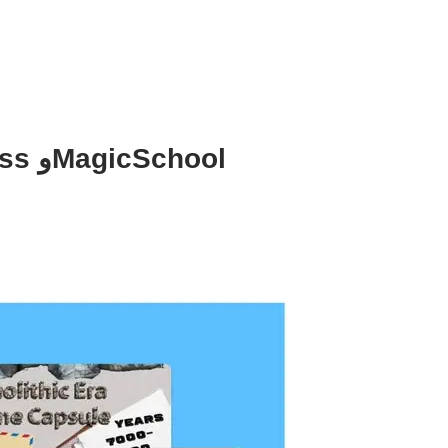
كيف يستخدم المعلمون Adobe Express وMagicSchool