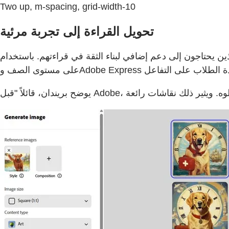
Two up, m-spacing, grid-width-10
تحويل القراءة إلى تجربة مرئية
عم إضافي لبناء الثقة في قراءتهم. باستخدام MagicSchool لتبسيط النصوص