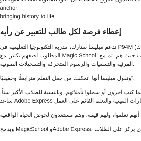
anchor
bringing-history-to-life
إعطاء فرصة لكل طالب للتعبير عن رأيه
تدعم ميليسا ستارك، مدربة التكنولوجيا التعليمية في P94M (المنطقة 75، وزارة التعليم بنيويورك)، الطلاب ذوي الاحتياجات الخاصة، الذين لا يتحدث العديد منهم أو يقرؤون دون المستوى
المطلوب لصفهم بكثير. مع Magic School، تبسط معلماتها النصوص المعقدة لمقابلة الطلاب حيث هم. ثم مع Adobe Express، يضفي الطلاب الواقعية على قصصهم من خلال الصور
المرئية والتسميات والرسوم المتحركة والتسجيلات الصوتية.
وتقول ميليسا أنها "تمكنت من جعل التعلم مترابطًا وحقيقيًا".
كتب آخرون أو سجلوا تأملاتهم. وبالنسبة للطلاب الأكبر سناً،