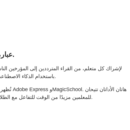
Adobe Express وMagicSchool عبارة عن أداتين تشركان المتعلمين وتساعدان المعلمين أيضًا.
باستخدام الذكاء الاصطناعي القابل للوصول ورواية القصص المرئية، يلتقي المعلمون بالطلاب حيث هم ويساعدونهم على التقدم أكثر من أي وقت مضى.
تُظهر
للمعلمين مزيدًا من الوقت للتفاعل مع الطلاب في الفصل الدراسي إلى جانب تحسين مهارات التفكير النقدي ودعم التعبير الأكثر أصالة وإعداد الطلاب بمهارات المستقبل.