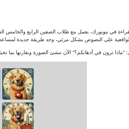
 في نيويورك، يعمل مع طلاب الصفين الرابع والخامس الذين يحتاجون إلى د