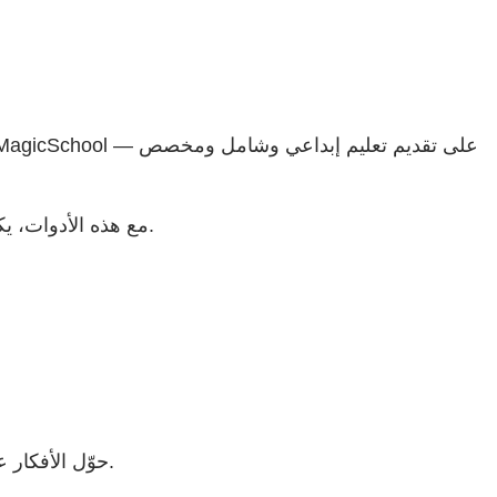
مع هذه الأدوات، يكتسب الطلاب الثقة والصوت والسيطرة. وبالنسبة للمعلمين؟ يستعيدون وقتًا ثمينًا ويرون تفاعلاً أعمق مع طلابهم في كل مادة.
، المتوفر الآن مباشرةً داخل MagicSchool! حوّل الأفكار على الفور إلى صور مرئية قوية تثير الخيال.