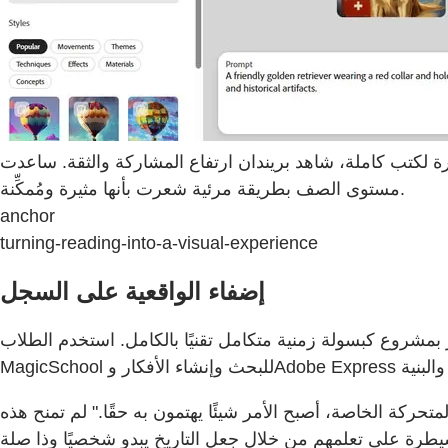
ارتفاع المشاركة والثقة. ساعدت MagicSchool وAdobe Express طلابه على الوصول إلى محتوى على
مستوى الصف بطريقة مرئية شعرت بأنها مثيرة ومُمكِّنة.
anchor
turning-reading-into-a-visual-experience
إضفاء الواقعية على السجل
بمشروع كبسولة زمنية متكامل تقنيًا بالكامل. استخدم الطلاب
حركة الخاصة، أصبح الأمر شيئًا يهتمون به حقًا." لم تمنح هذه