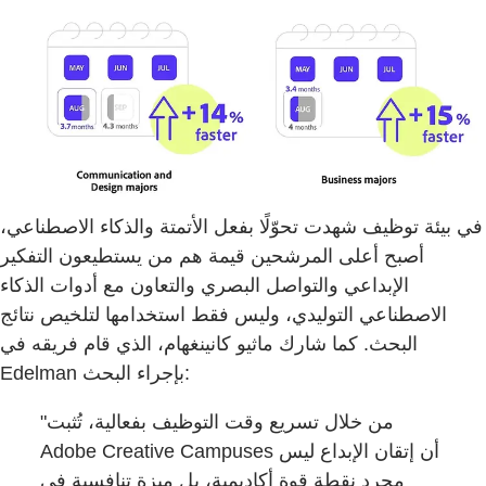
في بيئة توظيف شهدت تحوّلًا بفعل الأتمتة والذكاء الاصطناعي،
أصبح أعلى المرشحين قيمة هم من يستطيعون التفكير
الإبداعي والتواصل البصري والتعاون مع أدوات الذكاء
الاصطناعي التوليدي، وليس فقط استخدامها لتلخيص نتائج
البحث. كما شارك ماثيو كانينغهام، الذي قام فريقه في
Edelman بإجراء البحث:
"من خلال تسريع وقت التوظيف بفعالية، تُثبت
Adobe Creative Campuses أن إتقان الإبداع ليس
مجرد نقطة قوة أكاديمية، بل ميزة تنافسية في