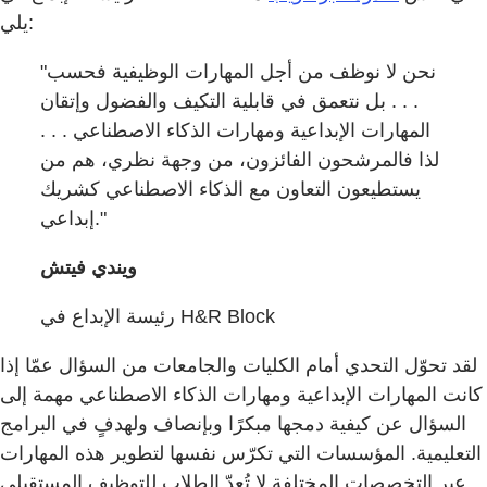
يلي:
"نحن لا نوظف من أجل المهارات الوظيفية فحسب
. . . بل نتعمق في قابلية التكيف والفضول وإتقان
المهارات الإبداعية ومهارات الذكاء الاصطناعي . . .
لذا فالمرشحون الفائزون، من وجهة نظري، هم من
يستطيعون التعاون مع الذكاء الاصطناعي كشريك
إبداعي."
ويندي فيتش
رئيسة الإبداع في H&R Block
لقد تحوّل التحدي أمام الكليات والجامعات من السؤال عمّا إذا
كانت المهارات الإبداعية ومهارات الذكاء الاصطناعي مهمة إلى
السؤال عن كيفية دمجها مبكرًا وبإنصاف ولهدفٍ في البرامج
التعليمية. المؤسسات التي تكرّس نفسها لتطوير هذه المهارات
عبر التخصصات المختلفة لا تُعِدّ الطلاب للتوظيف المستقبلي