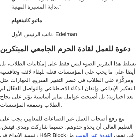
بداية المسيرة المهنية."
ماثيو كانينغهام
نائب الرئيس الأول، Edelman
دعوة للعمل لقادة الحرم الجامعي المبتكرين
يسلط هذا التقرير الضوء ليس فقط على إمكانيات الطلاب، بل
أيضًا على ما يجب على المؤسسات فعله للبقاء لائقة وتنافسية
ومركّزة على الطلاب في عصر التغيير السريع. المهارات مثل
التفكير الإبداعي وإتقان الذكاء الاصطناعي والتواصل الفعّال لم
تعد اختيارية؛ بل أصبحت عوامل تمايز أساسية تؤثر على نجاح
الطلاب وسمعة المؤسسات.
مع رفع أصحاب العمل عبر الصناعات للمعايير، يجب على
التعليم العالي أن يحذو حذوهم. حسبما شاركت ويندي فيتش،
رئيسة الإبداع في H&R Block، في نفس
الندوة عبر الويب
ما