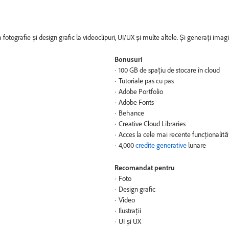
a fotografie și design grafic la videoclipuri, UI/UX și multe altele. Și generați imag
Bonusuri
100 GB de spațiu de stocare în cloud
Tutoriale pas cu pas
Adobe Portfolio
Adobe Fonts
Behance
Creative Cloud Libraries
Acces la cele mai recente funcționalită
4,000
credite generative
lunare
Recomandat pentru
Foto
Design grafic
Video
Ilustrații
UI și UX