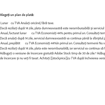
Alegeți un plan de plată:
Dacă reziliați după 14 zile, plata dumneavoastră este nerambursabilă și serviciul 
Dacă anulați după 14 zile, serviciul dumneavoastră va continua până la sfârșitul pe
Dacă reziliați după 14 zile, plata este nerambursabilă, iar serviciul va continua să f
Adăugați o versiune de încercare gratuită Adobe Stock timp de 30 de zile.*
Adăuga
de încercare și nu veți fi taxat. Achitați [[stockprice]]
cu TVA
după încheierea versiu