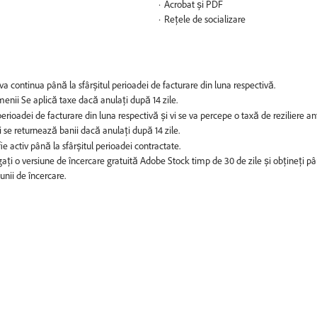
Acrobat și PDF
Rețele de socializare
va continua până la sfârșitul perioadei de facturare din luna respectivă.
rioadei de facturare din luna respectivă și vi se va percepe o taxă de reziliere an
ie activ până la sfârșitul perioadei contractate.
ți o versiune de încercare gratuită Adobe Stock timp de 30 de zile și obțineți pâ
nii de încercare.