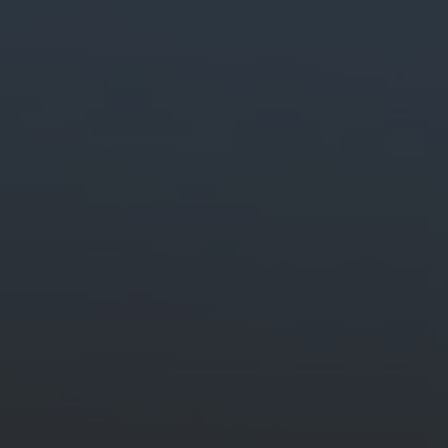
Generera fantastiskt innehåll enke
Skapa och redigera snabbt bilder, video och ljud med kreativ AI.