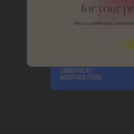
Studerande och lärare sparar stort
Spara rejält på vårt största paket med branschledande kreativa verkt