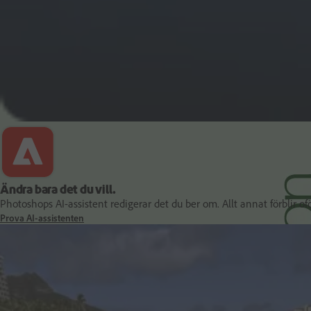
Det viktigaste för pdf och dokument
Ändra bara det du vill.
Photoshops AI-assistent redigerar det du ber om. Allt annat förblir of
Prova AI-assistenten