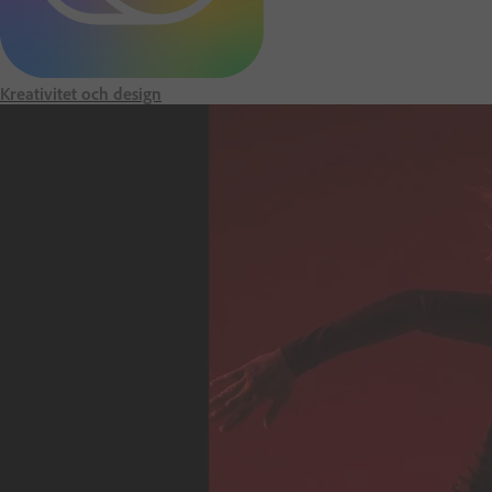
e
m
Kreativitet och design
s
i
d
a