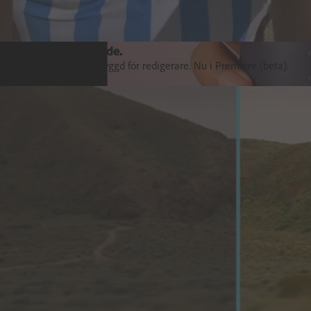
Säg hej till Color Mode.
Färggradering specialbyggd för redigerare. Nu i Premiere (beta).
Utforska Premiere
Orkestrera kundupplevelser.