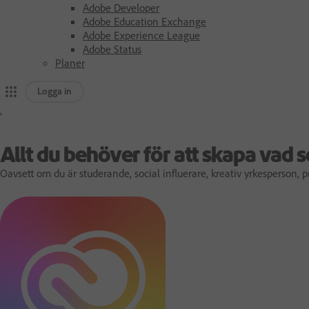
Adobe Developer
Adobe Education Exchange
Adobe Experience League
Adobe Status
Planer
Logga in
.
A
d
Allt du behöver för att skapa vad 
Oavsett om du är studerande, social influerare, kreativ yrkesperson,
o
b
e
s
h