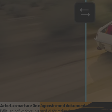
Leverera affärsresultat, arbeta snabbare och anpassa i stor skala.
Studerande och lärare
Arbeta smartare än någonsin med dokument.
Pålitliga pdf-verktyg, nu med AI för redigering, insikter och innehåll.