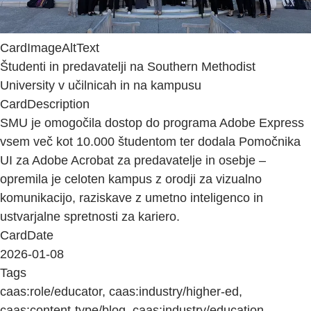
CardImageAltText
Študenti in predavatelji na Southern Methodist
University v učilnicah in na kampusu
CardDescription
SMU je omogočila dostop do programa Adobe Express
vsem več kot 10.000 študentom ter dodala Pomočnika
UI za Adobe Acrobat za predavatelje in osebje –
opremila je celoten kampus z orodji za vizualno
komunikacijo, raziskave z umetno inteligenco in
ustvarjalne spretnosti za kariero.
CardDate
2026-01-08
Tags
caas:role/educator, caas:industry/higher-ed,
caas:content-type/blog, caas:industry/education,