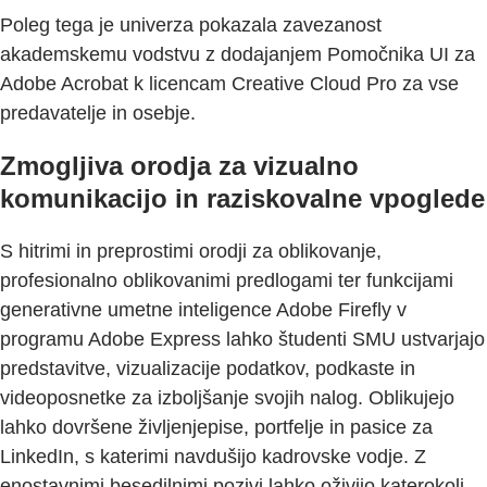
Poleg tega je univerza pokazala zavezanost
akademskemu vodstvu z dodajanjem Pomočnika UI za
Adobe Acrobat k licencam Creative Cloud Pro za vse
predavatelje in osebje.
Zmogljiva orodja za vizualno
komunikacijo in raziskovalne vpoglede
S hitrimi in preprostimi orodji za oblikovanje,
profesionalno oblikovanimi predlogami ter funkcijami
generativne umetne inteligence Adobe Firefly v
programu Adobe Express lahko študenti SMU ustvarjajo
predstavitve, vizualizacije podatkov, podkaste in
videoposnetke za izboljšanje svojih nalog. Oblikujejo
lahko dovršene življenjepise, portfelje in pasice za
LinkedIn, s katerimi navdušijo kadrovske vodje. Z
enostavnimi besedilnimi pozivi lahko oživijo katerokoli