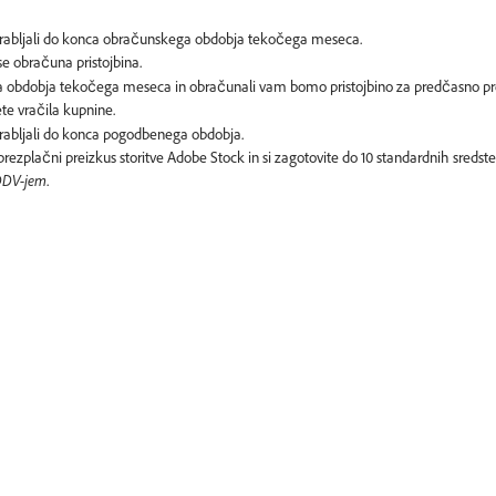
uporabljali do konca obračunskega obdobja tekočega meseca.
ga obdobja tekočega meseca in obračunali vam bomo pristojbino za predčasno pre
porabljali do konca pogodbenega obdobja.
rezplačni preizkus storitve Adobe Stock in si zagotovite do 10 standardnih sreds
DDV-jem
.