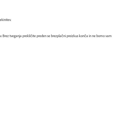
kinitev.
tev. Brez tveganja prekličite preden se brezplačni preizkus konča in ne bomo vam