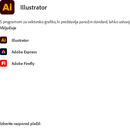
Illustrator
S programom za vektorsko grafiko, ki predstavlja panožni standard, lahko ustvarjate 
Vključuje
Illustrator
Adobe Express
Adobe Firefly
Izberite razpored plačil: