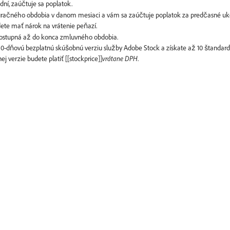
kturačného obdobia v danom mesiaci a vám sa zaúčtuje poplatok za predčasné u
 dostupná až do konca zmluvného obdobia.
i 30-dňovú bezplatnú skúšobnú verziu služby Adobe Stock a získate až 10 štanda
 verzie budete platiť [[stockprice]]
vrátane DPH
.