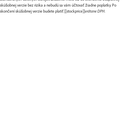
skúšobnej verzie bez rizika a nebudú sa vám účtovať žiadne poplatky. Po
skončení skúšobnej verzie budete platiť [[stockprice]]
vrátane DPH
.