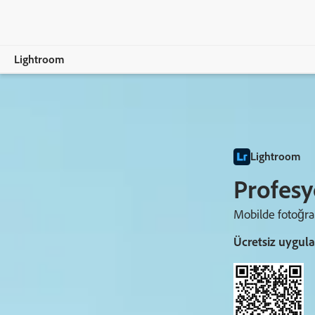
Lightroom
Genel Bakış
Özellikler
Lightroom
Mobil
Profesy
Planları Karşılaştırın
Mobilde fotoğraf
Ücretsiz Deneme Sürümü Ayrıntıları
Ücretsiz uygul