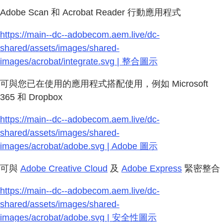
Adobe Scan 和 Acrobat Reader 行動應用程式
https://main--dc--adobecom.aem.live/dc-
shared/assets/images/shared-
images/acrobat/integrate.svg | 整合圖示
可與您已在使用的應用程式搭配使用，例如 Microsoft
365 和 Dropbox
https://main--dc--adobecom.aem.live/dc-
shared/assets/images/shared-
images/acrobat/adobe.svg | Adobe 圖示
可與
Adobe Creative Cloud
及
Adobe Express
緊密整合
https://main--dc--adobecom.aem.live/dc-
shared/assets/images/shared-
images/acrobat/adobe.svg | 安全性圖示