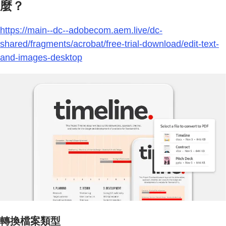
麼？
https://main--dc--adobecom.aem.live/dc-
shared/fragments/acrobat/free-trial-download/edit-text-
and-images-desktop
轉換檔案類型