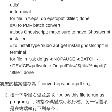
utils’
in terminal
for file in *.eps; do epstopdf “$file”; done
#AI to PDF batch convert
#Uses Ghostscript; make sure to have Ghostscript
installed
#To install type ’sudo apt-get install ghostscript’ in
terminal
for file in *.ai; do gs -dNOPAUSE -dBATCH -
sDEVICE=pdfwrite -sOutputFile=”${file/%ai/pdf}”
“$file”; done
將您的檔案儲存為「convert-eps-ai-to-pdf.sh」
按一下滑鼠右鍵並選取「Allow this file to run as
program」，將指令碼變成可執行檔。另一個選項
是在終端執行下列命令：