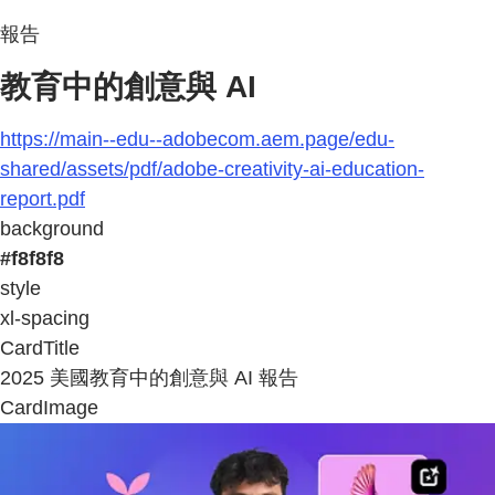
報告
教育中的創意與 AI
https://main--edu--adobecom.aem.page/edu-
shared/assets/pdf/adobe-creativity-ai-education-
report.pdf
background
#f8f8f8
style
xl-spacing
CardTitle
2025 美國教育中的創意與 AI 報告
CardImage