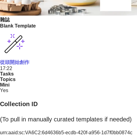
雜誌
Blank Template
從頭開始創作
17:22
Tasks
Topics
Mini
Yes
Collection ID
(To pull in manually curated templates if needed)
urn:aaid:sc:VA6C2:6d4636b5-ecdb-420f-a956-1d7f0bb0874c