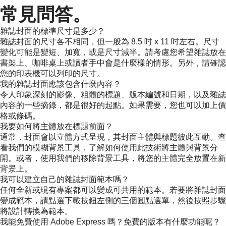
常見問答。
雜誌封面的標準尺寸是多少？
雜誌封面的尺寸各不相同，但一般為 8.5 吋 x 11 吋左右。尺寸
變化可能是變短、加寬，或是尺寸減半。請考慮您希望雜誌放在
書架上、咖啡桌上或讀者手中會是什麼樣的情形。另外，請確認
您的印表機可以列印的尺寸。
我的雜誌封面應該包含什麼內容？
令人印象深刻的影像、粗體的標題、版本編號和日期，以及雜誌
內容的一些摘錄，都是很好的起點。如果需要，您也可以加上價
格或條碼。
我要如何將主體放在標題前面？
通常，封面會以立體方式呈現，其封面主體與標題彼此互動。查
看我們的模糊背景工具，了解如何使用此技術將主體與背景分
開。或者，使用我們的移除背景工具，將您的主體完全放置在新
背景上。
我可以建立自己的雜誌封面範本嗎？
任何全新或現有專案都可以變成可共用的範本。若要將雜誌封面
變成範本，請點選下載按鈕左側的三個圓點選單，然後按照步驟
將設計轉換為範本。
我能免費使用 Adobe Express 嗎？免費的版本有什麼功能呢？