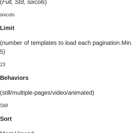
(
Full, Std, sixcols
)
sixcols
Limit
(number of templates to load each pagination.Min.
5)
23
Behaviors
(still/multiple-pages/video/animated)
Still
Sort