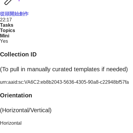
從頭開始創作
22:17
Tasks
Topics
Mini
Yes
Collection ID
(To pull in manually curated templates if needed)
urn:aaid:sc:VA6C2:eb8b2043-5636-4305-90a8-c22948bf57fa
Orientation
(Horizontal/Vertical)
Horizontal