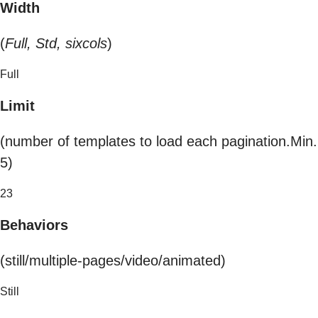
Width
(
Full, Std, sixcols
)
Full
Limit
(number of templates to load each pagination.Min.
5)
23
Behaviors
(still/multiple-pages/video/animated)
Still