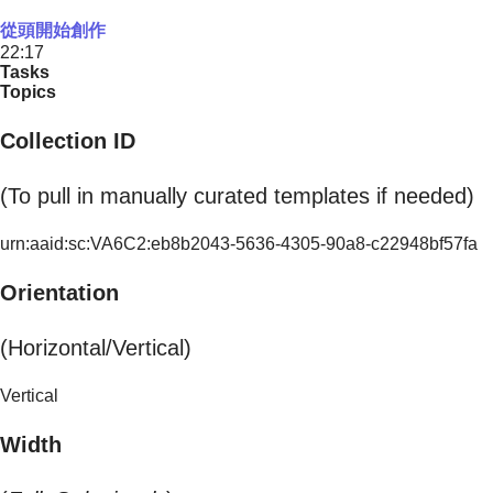
從頭開始創作
22:17
Tasks
Topics
Collection ID
(To pull in manually curated templates if needed)
urn:aaid:sc:VA6C2:eb8b2043-5636-4305-90a8-c22948bf57fa
Orientation
(Horizontal/Vertical)
Vertical
Width