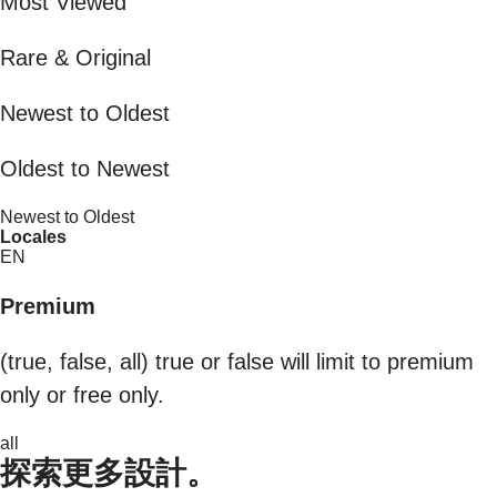
Most Viewed
Rare & Original
Newest to Oldest
Oldest to Newest
Newest to Oldest
Locales
EN
Premium
(true, false, all) true or false will limit to premium
only or free only.
all
探索更多設計。