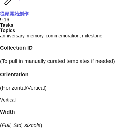
從頭開始創作
9:16
Tasks
Topics
anniversary, memory, commemoration, milestone
Collection ID
(To pull in manually curated templates if needed)
Orientation
(Horizontal/Vertical)
Vertical
Width
(
Full, Std, sixcols
)